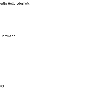
rlin-Hellersdorf e.V.
er Herrmann
urg