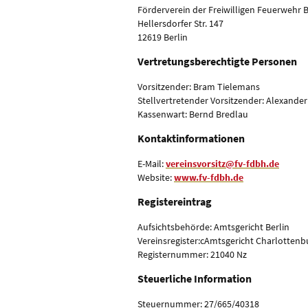
Förderverein der Freiwilligen Feuerwehr Be
Hellersdorfer Str. 147
12619 Berlin
Vertretungsberechtigte Personen
Vorsitzender: Bram Tielemans
Stellvertretender Vorsitzender: Alexand
Kassenwart: Bernd Bredlau
Kontaktinformationen
E-Mail:
vereinsvorsitz@fv-fdbh.de
Website:
www.fv-fdbh.de
Registereintrag
Aufsichtsbehörde: Amtsgericht Berlin
Vereinsregister:cAmtsgericht Charlottenb
Registernummer: 21040 Nz
Steuerliche Information
Steuernummer: 27/665/40318